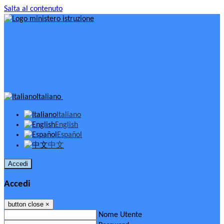
Salta al contenuto
Italiano
Italiano
English
Español
中文
Accedi
Accedi
button close
×
Nome Utente