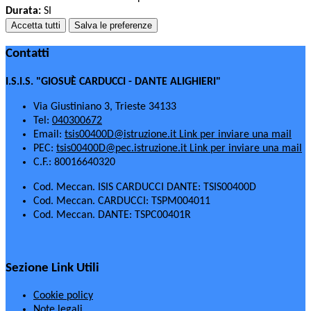
Durata:
SI
Accetta tutti
Salva le preferenze
Contatti
I.S.I.S. "GIOSUÈ CARDUCCI - DANTE ALIGHIERI"
Via Giustiniano 3, Trieste 34133
Tel:
040300672
Email:
tsis00400D@istruzione.it
Link per inviare una mail
PEC:
tsis00400D@pec.istruzione.it
Link per inviare una mail
C.F.: 80016640320
Cod. Meccan. ISIS CARDUCCI DANTE: TSIS00400D
Cod. Meccan. CARDUCCI: TSPM004011
Cod. Meccan. DANTE: TSPC00401R
Sezione Link Utili
Cookie policy
Note legali