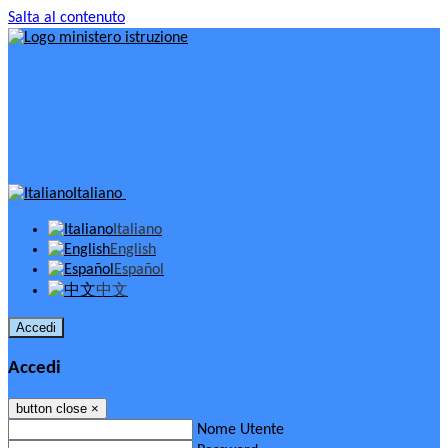
Salta al contenuto
Italiano
Italiano
English
Español
中文
Accedi
Accedi
button close
×
Nome Utente