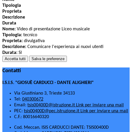
Tipologia
Proprieta
Descrizione
Durata
Nome:
Video di presentazione Liceo musicale
Tipologia:
tecnico
Proprieta:
divulgativa
Descrizione:
Comunicare l'esperienza ai nuovi utenti
Durata:
SI
Accetta tutti
Salva le preferenze
Contatti
I.S.I.S. "GIOSUÈ CARDUCCI - DANTE ALIGHIERI"
Via Giustiniano 3, Trieste 34133
Tel:
040300672
Email:
tsis00400D@istruzione.it
Link per inviare una mail
PEC:
tsis00400D@pec.istruzione.it
Link per inviare una mail
C.F.: 80016640320
Cod. Meccan. ISIS CARDUCCI DANTE: TSIS00400D