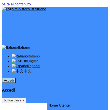
Salta al contenuto
Italiano
Italiano
English
Español
中文
Accedi
Accedi
button close
×
Nome Utente