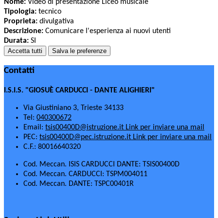
Nome:
Video di presentazione Liceo musicale
Tipologia:
tecnico
Proprieta:
divulgativa
Descrizione:
Comunicare l'esperienza ai nuovi utenti
Durata:
SI
Accetta tutti
Salva le preferenze
Contatti
I.S.I.S. "GIOSUÈ CARDUCCI - DANTE ALIGHIERI"
Via Giustiniano 3, Trieste 34133
Tel:
040300672
Email:
tsis00400D@istruzione.it
Link per inviare una mail
PEC:
tsis00400D@pec.istruzione.it
Link per inviare una mail
C.F.: 80016640320
Cod. Meccan. ISIS CARDUCCI DANTE: TSIS00400D
Cod. Meccan. CARDUCCI: TSPM004011
Cod. Meccan. DANTE: TSPC00401R