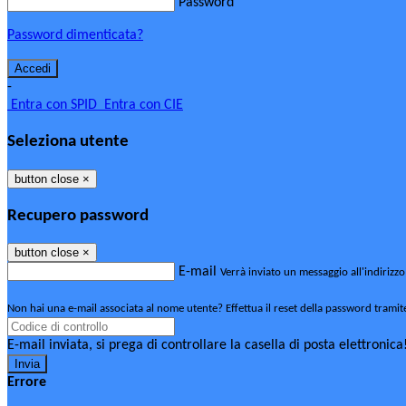
Password
Password dimenticata?
-
Entra con SPID
Entra con CIE
Seleziona utente
button close
×
Recupero password
button close
×
E-mail
Verrà inviato un messaggio all'indirizzo
Non hai una e-mail associata al nome utente? Effettua il reset della password tramit
E-mail inviata, si prega di controllare la casella di posta elettronica
Errore