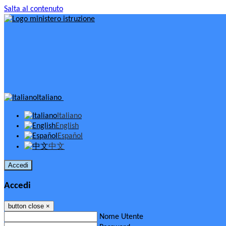
Salta al contenuto
Italiano
Italiano
English
Español
中文
Accedi
Accedi
button close
×
Nome Utente