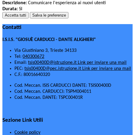
Descrizione:
Comunicare l'esperienza ai nuovi utenti
Durata:
SI
Accetta tutti
Salva le preferenze
Contatti
I.S.I.S. "GIOSUÈ CARDUCCI - DANTE ALIGHIERI"
Via Giustiniano 3, Trieste 34133
Tel:
040300672
Email:
tsis00400D@istruzione.it
Link per inviare una mail
PEC:
tsis00400D@pec.istruzione.it
Link per inviare una mail
C.F.: 80016640320
Cod. Meccan. ISIS CARDUCCI DANTE: TSIS00400D
Cod. Meccan. CARDUCCI: TSPM004011
Cod. Meccan. DANTE: TSPC00401R
Sezione Link Utili
Cookie policy