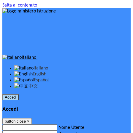
Salta al contenuto
Italiano
Italiano
English
Español
中文
Accedi
Accedi
button close
×
Nome Utente