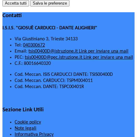
Accetta tutti
Salva le preferenze
Contatti
I.S.I.S. "GIOSUÈ CARDUCCI - DANTE ALIGHIERI"
Via Giustiniano 3, Trieste 34133
Tel:
040300672
Email:
tsis00400D@istruzione.it
Link per inviare una mail
PEC:
tsis00400D@pec.istruzione.it
Link per inviare una mail
C.F.: 80016640320
Cod. Meccan. ISIS CARDUCCI DANTE: TSIS00400D
Cod. Meccan. CARDUCCI: TSPM004011
Cod. Meccan. DANTE: TSPC00401R
Sezione Link Utili
Cookie policy
Note legali
Informativa Privacy