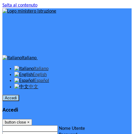
Salta al contenuto
Italiano
Italiano
English
Español
中文
Accedi
Accedi
button close
×
Nome Utente