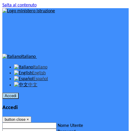
Salta al contenuto
Italiano
Italiano
English
Español
中文
Accedi
Accedi
button close
×
Nome Utente