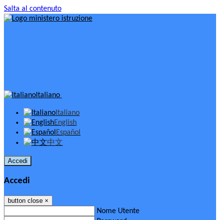
Salta al contenuto
Italiano
Italiano
English
Español
中文
Accedi
Accedi
button close
×
Nome Utente