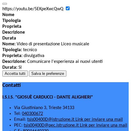
https://youtu.be/5EKpeXwcQwQ
Nome
Tipologia
Proprieta
Descrizione
Durata
Nome:
Video di presentazione Liceo musicale
Tipologia:
tecnico
Proprieta:
divulgativa
Descrizione:
Comunicare l'esperienza ai nuovi utenti
Durata:
SI
Accetta tutti
Salva le preferenze
Contatti
I.S.I.S. "GIOSUÈ CARDUCCI - DANTE ALIGHIERI"
Via Giustiniano 3, Trieste 34133
Tel:
040300672
Email:
tsis00400D@istruzione.it
Link per inviare una mail
PEC:
tsis00400D@pec.istruzione.it
Link per inviare una mail