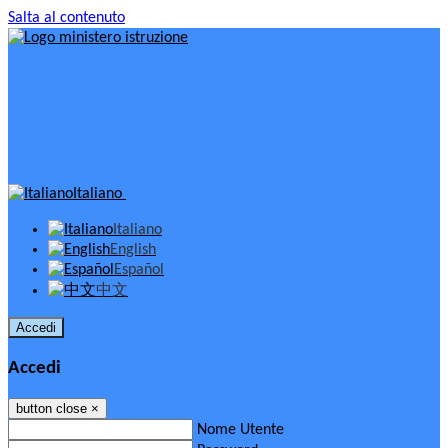
Salta al contenuto
Italiano
Italiano
English
Español
中文
Accedi
Accedi
button close
×
Nome Utente