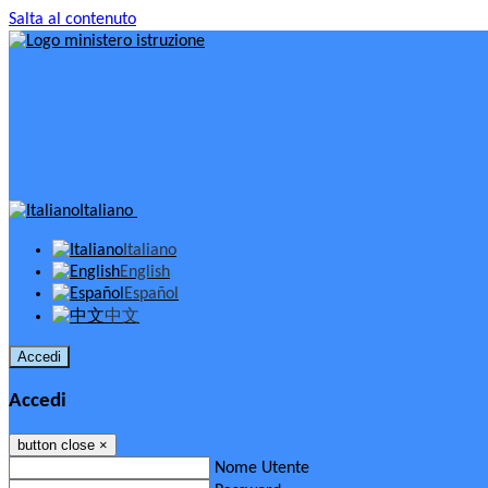
Salta al contenuto
Italiano
Italiano
English
Español
中文
Accedi
Accedi
button close
×
Nome Utente