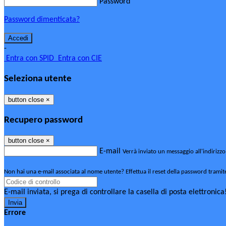
Password
Password dimenticata?
-
Entra con SPID
Entra con CIE
Seleziona utente
button close
×
Recupero password
button close
×
E-mail
Verrà inviato un messaggio all'indirizzo
Non hai una e-mail associata al nome utente? Effettua il reset della password tramit
E-mail inviata, si prega di controllare la casella di posta elettronica
Errore