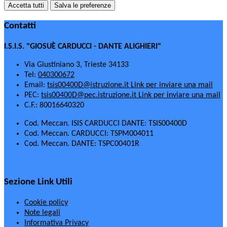
Accetta tutti
Salva le preferenze
Contatti
I.S.I.S. "GIOSUÈ CARDUCCI - DANTE ALIGHIERI"
Via Giustiniano 3, Trieste 34133
Tel:
040300672
Email:
tsis00400D@istruzione.it
Link per inviare una mail
PEC:
tsis00400D@pec.istruzione.it
Link per inviare una mail
C.F.: 80016640320
Cod. Meccan. ISIS CARDUCCI DANTE: TSIS00400D
Cod. Meccan. CARDUCCI: TSPM004011
Cod. Meccan. DANTE: TSPC00401R
Sezione Link Utili
Cookie policy
Note legali
Informativa Privacy