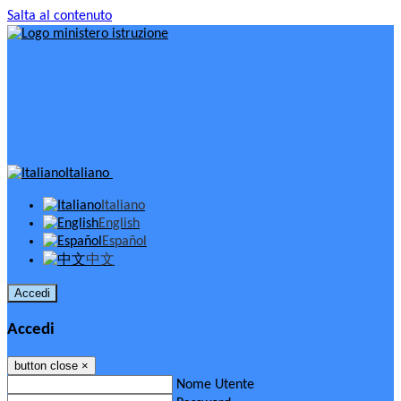
Salta al contenuto
Italiano
Italiano
English
Español
中文
Accedi
Accedi
button close
×
Nome Utente