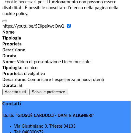
I cookie necessari per il funzionamento non possono essere
disabilitati. È possibile consultare l'elenco nella pagina della
cookie policy.
https://youtu.be/5EKpeXwcQwQ
Nome
Tipologia
Proprieta
Descrizione
Durata
Nome:
Video di presentazione Liceo musicale
Tipologia:
tecnico
Proprieta:
divulgativa
Descrizione:
Comunicare l'esperienza ai nuovi utenti
Durata:
SI
Accetta tutti
Salva le preferenze
Contatti
I.S.I.S. "GIOSUÈ CARDUCCI - DANTE ALIGHIERI"
Via Giustiniano 3, Trieste 34133
Tel:
040300672