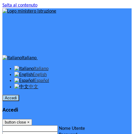
Salta al contenuto
Italiano
Italiano
English
Español
中文
Accedi
Accedi
button close
×
Nome Utente