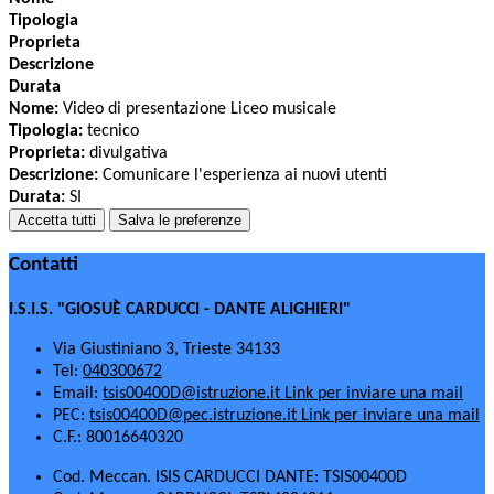
Tipologia
Proprieta
Descrizione
Durata
Nome:
Video di presentazione Liceo musicale
Tipologia:
tecnico
Proprieta:
divulgativa
Descrizione:
Comunicare l'esperienza ai nuovi utenti
Durata:
SI
Accetta tutti
Salva le preferenze
Contatti
I.S.I.S. "GIOSUÈ CARDUCCI - DANTE ALIGHIERI"
Via Giustiniano 3, Trieste 34133
Tel:
040300672
Email:
tsis00400D@istruzione.it
Link per inviare una mail
PEC:
tsis00400D@pec.istruzione.it
Link per inviare una mail
C.F.: 80016640320
Cod. Meccan. ISIS CARDUCCI DANTE: TSIS00400D