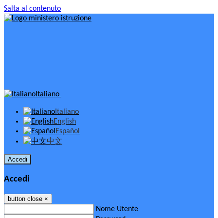
Salta al contenuto
Italiano
Italiano
English
Español
中文
Accedi
Accedi
button close
×
Nome Utente