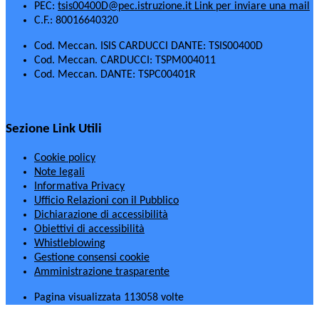
PEC:
tsis00400D@pec.istruzione.it
Link per inviare una mail
C.F.: 80016640320
Cod. Meccan. ISIS CARDUCCI DANTE: TSIS00400D
Cod. Meccan. CARDUCCI: TSPM004011
Cod. Meccan. DANTE: TSPC00401R
Sezione Link Utili
Cookie policy
Note legali
Informativa Privacy
Ufficio Relazioni con il Pubblico
Dichiarazione di accessibilità
Obiettivi di accessibilità
Whistleblowing
Gestione consensi cookie
Amministrazione trasparente
Pagina visualizzata
113058
volte