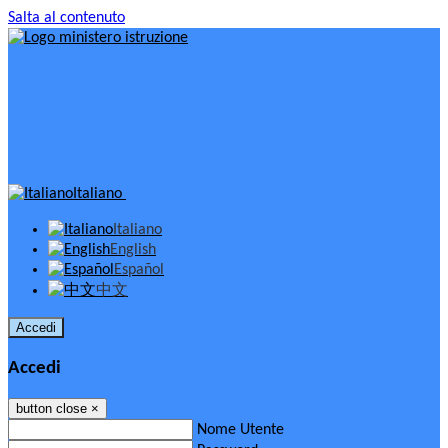
Salta al contenuto
Italiano
Italiano
English
Español
中文
Accedi
Accedi
button close
×
Nome Utente