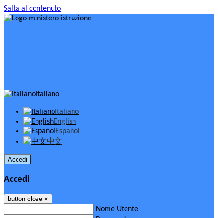
Salta al contenuto
Italiano
Italiano
English
Español
中文
Accedi
Accedi
button close
×
Nome Utente