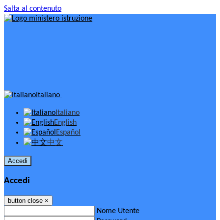
Salta al contenuto
Italiano
Italiano
English
Español
中文
Accedi
Accedi
button close
×
Nome Utente