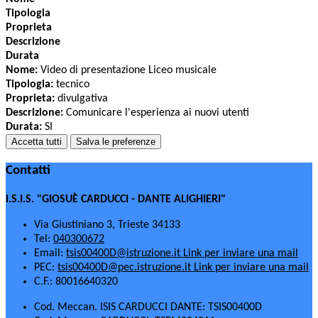
Tipologia
Proprieta
Descrizione
Durata
Nome:
Video di presentazione Liceo musicale
Tipologia:
tecnico
Proprieta:
divulgativa
Descrizione:
Comunicare l'esperienza ai nuovi utenti
Durata:
SI
Accetta tutti
Salva le preferenze
Contatti
I.S.I.S. "GIOSUÈ CARDUCCI - DANTE ALIGHIERI"
Via Giustiniano 3, Trieste 34133
Tel:
040300672
Email:
tsis00400D@istruzione.it
Link per inviare una mail
PEC:
tsis00400D@pec.istruzione.it
Link per inviare una mail
C.F.: 80016640320
Cod. Meccan. ISIS CARDUCCI DANTE: TSIS00400D