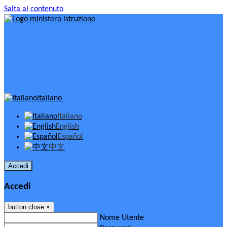
Salta al contenuto
Italiano
Italiano
English
Español
中文
Accedi
Accedi
button close
×
Nome Utente