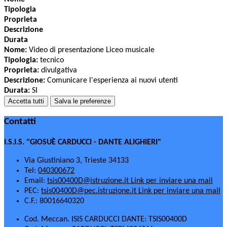
Tipologia
Proprieta
Descrizione
Durata
Nome:
Video di presentazione Liceo musicale
Tipologia:
tecnico
Proprieta:
divulgativa
Descrizione:
Comunicare l'esperienza ai nuovi utenti
Durata:
SI
Accetta tutti
Salva le preferenze
Contatti
I.S.I.S. "GIOSUÈ CARDUCCI - DANTE ALIGHIERI"
Via Giustiniano 3, Trieste 34133
Tel:
040300672
Email:
tsis00400D@istruzione.it
Link per inviare una mail
PEC:
tsis00400D@pec.istruzione.it
Link per inviare una mail
C.F.: 80016640320
Cod. Meccan. ISIS CARDUCCI DANTE: TSIS00400D