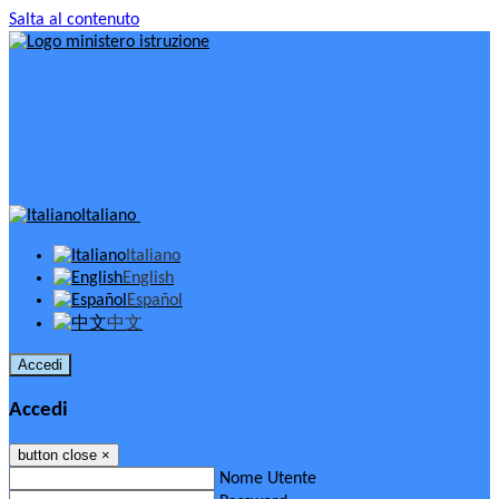
Salta al contenuto
Italiano
Italiano
English
Español
中文
Accedi
Accedi
button close
×
Nome Utente