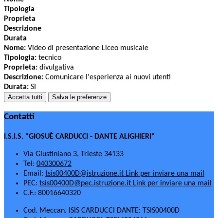
Tipologia
Proprieta
Descrizione
Durata
Nome:
Video di presentazione Liceo musicale
Tipologia:
tecnico
Proprieta:
divulgativa
Descrizione:
Comunicare l'esperienza ai nuovi utenti
Durata:
SI
Accetta tutti
Salva le preferenze
Contatti
I.S.I.S. "GIOSUÈ CARDUCCI - DANTE ALIGHIERI"
Via Giustiniano 3, Trieste 34133
Tel:
040300672
Email:
tsis00400D@istruzione.it
Link per inviare una mail
PEC:
tsis00400D@pec.istruzione.it
Link per inviare una mail
C.F.: 80016640320
Cod. Meccan. ISIS CARDUCCI DANTE: TSIS00400D