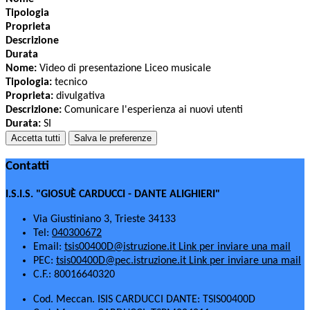
Tipologia
Proprieta
Descrizione
Durata
Nome:
Video di presentazione Liceo musicale
Tipologia:
tecnico
Proprieta:
divulgativa
Descrizione:
Comunicare l'esperienza ai nuovi utenti
Durata:
SI
Accetta tutti
Salva le preferenze
Contatti
I.S.I.S. "GIOSUÈ CARDUCCI - DANTE ALIGHIERI"
Via Giustiniano 3, Trieste 34133
Tel:
040300672
Email:
tsis00400D@istruzione.it
Link per inviare una mail
PEC:
tsis00400D@pec.istruzione.it
Link per inviare una mail
C.F.: 80016640320
Cod. Meccan. ISIS CARDUCCI DANTE: TSIS00400D