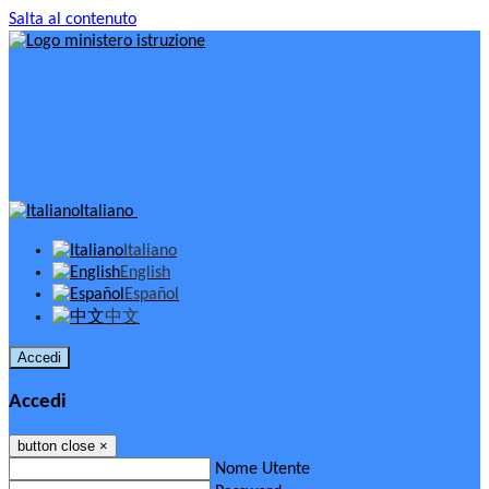
Salta al contenuto
Italiano
Italiano
English
Español
中文
Accedi
Accedi
button close
×
Nome Utente