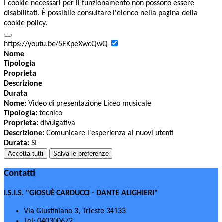
I cookie necessari per il funzionamento non possono essere
disabilitati. È possibile consultare l'elenco nella pagina della
cookie policy.
https://youtu.be/5EKpeXwcQwQ
Nome
Tipologia
Proprieta
Descrizione
Durata
Nome:
Video di presentazione Liceo musicale
Tipologia:
tecnico
Proprieta:
divulgativa
Descrizione:
Comunicare l'esperienza ai nuovi utenti
Durata:
SI
Accetta tutti
Salva le preferenze
Contatti
I.S.I.S. "GIOSUÈ CARDUCCI - DANTE ALIGHIERI"
Via Giustiniano 3, Trieste 34133
Tel:
040300672