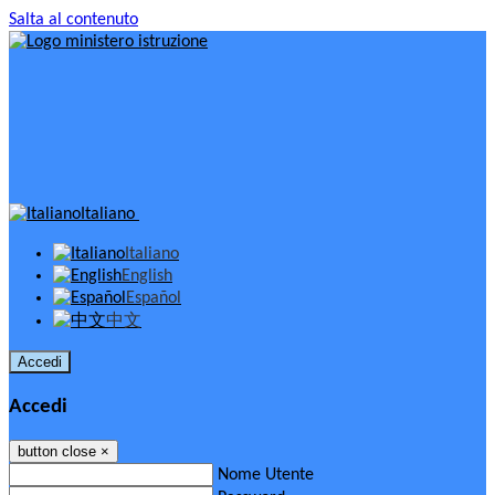
Salta al contenuto
Italiano
Italiano
English
Español
中文
Accedi
Accedi
button close
×
Nome Utente