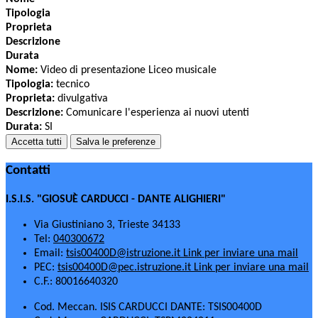
Tipologia
Proprieta
Descrizione
Durata
Nome:
Video di presentazione Liceo musicale
Tipologia:
tecnico
Proprieta:
divulgativa
Descrizione:
Comunicare l'esperienza ai nuovi utenti
Durata:
SI
Accetta tutti
Salva le preferenze
Contatti
I.S.I.S. "GIOSUÈ CARDUCCI - DANTE ALIGHIERI"
Via Giustiniano 3, Trieste 34133
Tel:
040300672
Email:
tsis00400D@istruzione.it
Link per inviare una mail
PEC:
tsis00400D@pec.istruzione.it
Link per inviare una mail
C.F.: 80016640320
Cod. Meccan. ISIS CARDUCCI DANTE: TSIS00400D