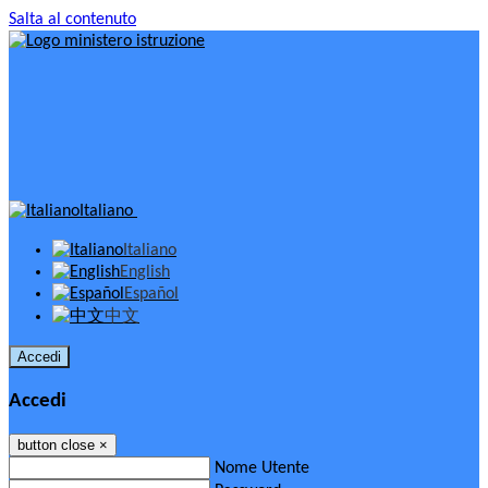
Salta al contenuto
Italiano
Italiano
English
Español
中文
Accedi
Accedi
button close
×
Nome Utente