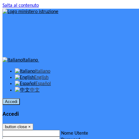
Salta al contenuto
Italiano
Italiano
English
Español
中文
Accedi
Accedi
button close
×
Nome Utente