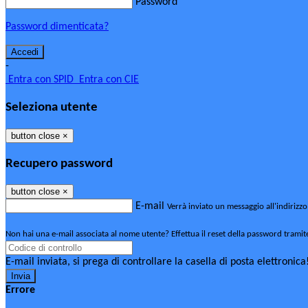
Password
Password dimenticata?
-
Entra con SPID
Entra con CIE
Seleziona utente
button close
×
Recupero password
button close
×
E-mail
Verrà inviato un messaggio all'indirizzo
Non hai una e-mail associata al nome utente? Effettua il reset della password tramit
E-mail inviata, si prega di controllare la casella di posta elettronica
Errore