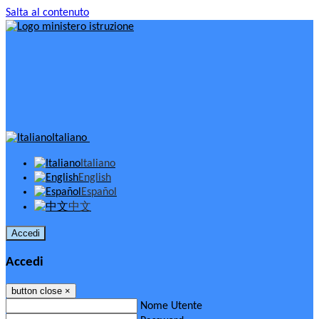
Salta al contenuto
Italiano
Italiano
English
Español
中文
Accedi
Accedi
button close
×
Nome Utente