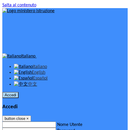
Salta al contenuto
Italiano
Italiano
English
Español
中文
Accedi
Accedi
button close
×
Nome Utente