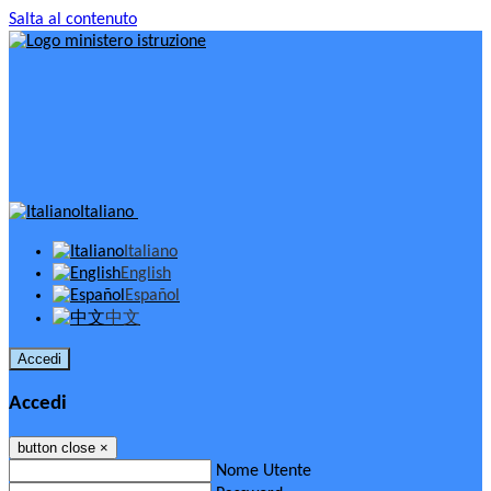
Salta al contenuto
Italiano
Italiano
English
Español
中文
Accedi
Accedi
button close
×
Nome Utente