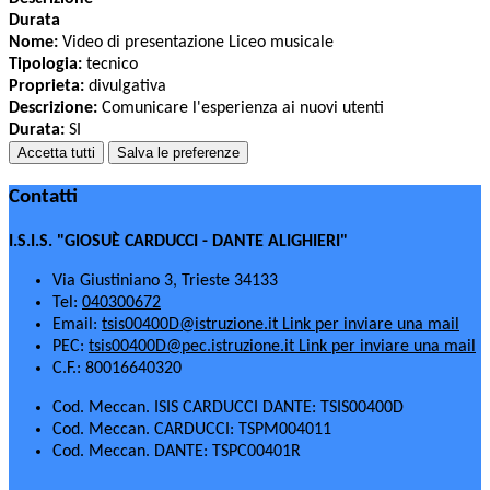
Durata
Nome:
Video di presentazione Liceo musicale
Tipologia:
tecnico
Proprieta:
divulgativa
Descrizione:
Comunicare l'esperienza ai nuovi utenti
Durata:
SI
Accetta tutti
Salva le preferenze
Contatti
I.S.I.S. "GIOSUÈ CARDUCCI - DANTE ALIGHIERI"
Via Giustiniano 3, Trieste 34133
Tel:
040300672
Email:
tsis00400D@istruzione.it
Link per inviare una mail
PEC:
tsis00400D@pec.istruzione.it
Link per inviare una mail
C.F.: 80016640320
Cod. Meccan. ISIS CARDUCCI DANTE: TSIS00400D
Cod. Meccan. CARDUCCI: TSPM004011
Cod. Meccan. DANTE: TSPC00401R