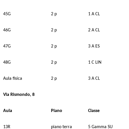
45G
2 p
1 A CL
46G
2 p
2 A CL
47G
2 p
3 A ES
48G
2 p
1 C LIN
Aula fisica
2 p
3 A CL
Via Rismondo, 8
Aula
Piano
Classe
13R
piano terra
5 Gamma SU