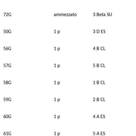
72G
ammezzato
3 Beta SU
50G
1 p
3 D ES
56G
1 p
4 B CL
57G
1 p
5 B CL
58G
1 p
1 B CL
59G
1 p
2 B CL
60G
1 p
4 A ES
61G
1 p
5 A ES