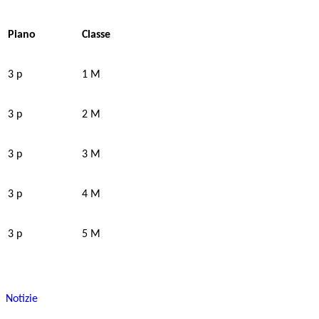
Piano
Classe
3 p
1 M
3 p
2 M
3 p
3 M
3 p
4 M
3 p
5 M
Notizie