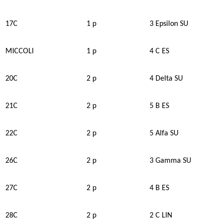
17C
1 p
3 Epsilon SU
MICCOLI
1 p
4 C ES
20C
2 p
4 Delta SU
21C
2 p
5 B ES
22C
2 p
5 Alfa SU
26C
2 p
3 Gamma SU
27C
2 p
4 B ES
28C
2 p
2 C LIN