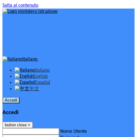
Salta al contenuto
Italiano
Italiano
English
Español
中文
Accedi
Accedi
button close
×
Nome Utente