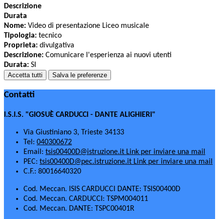
Descrizione
Durata
Nome:
Video di presentazione Liceo musicale
Tipologia:
tecnico
Proprieta:
divulgativa
Descrizione:
Comunicare l'esperienza ai nuovi utenti
Durata:
SI
Accetta tutti
Salva le preferenze
Contatti
I.S.I.S. "GIOSUÈ CARDUCCI - DANTE ALIGHIERI"
Via Giustiniano 3, Trieste 34133
Tel:
040300672
Email:
tsis00400D@istruzione.it
Link per inviare una mail
PEC:
tsis00400D@pec.istruzione.it
Link per inviare una mail
C.F.: 80016640320
Cod. Meccan. ISIS CARDUCCI DANTE: TSIS00400D
Cod. Meccan. CARDUCCI: TSPM004011
Cod. Meccan. DANTE: TSPC00401R