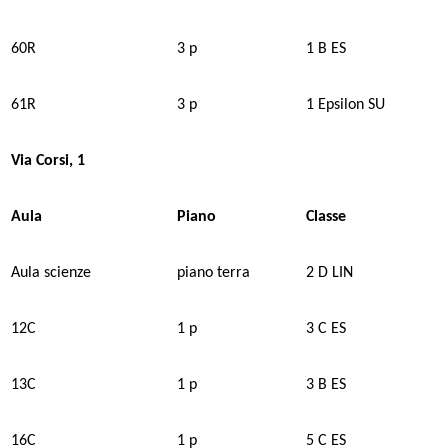
60R
3 p
1 B ES
61R
3 p
1 Epsilon SU
Via Corsi, 1
Aula
Piano
Classe
Aula scienze
piano terra
2 D LIN
12C
1 p
3 C ES
13C
1 p
3 B ES
16C
1 p
5 C ES