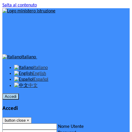
Salta al contenuto
Italiano
Italiano
English
Español
中文
Accedi
Accedi
button close
×
Nome Utente