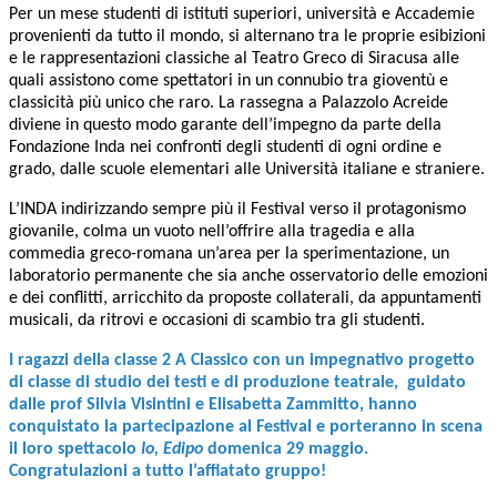
Per un mese studenti di istituti superiori, università e Accademie
provenienti da tutto il mondo, si alternano tra le proprie esibizioni
e le rappresentazioni classiche al Teatro Greco di Siracusa alle
quali assistono come spettatori in un connubio tra gioventù e
classicità più unico che raro. La rassegna a Palazzolo Acreide
diviene in questo modo garante dell’impegno da parte della
Fondazione Inda nei confronti degli studenti di ogni ordine e
grado, dalle scuole elementari alle Università italiane e straniere.
L’INDA indirizzando sempre più il Festival verso il protagonismo
giovanile, colma un vuoto nell’offrire alla tragedia e alla
commedia greco-romana un’area per la sperimentazione, un
laboratorio permanente che sia anche osservatorio delle emozioni
e dei conflitti, arricchito da proposte collaterali, da appuntamenti
musicali, da ritrovi e occasioni di scambio tra gli studenti.
I ragazzi della classe 2 A Classico con un impegnativo progetto
di classe di studio dei testi e di produzione teatrale, guidato
dalle prof Silvia Visintini e Elisabetta Zammitto, hanno
conquistato la partecipazione al Festival e porteranno in scena
il loro spettacolo
Io, Edipo
domenica 29 maggio.
Congratulazioni a tutto l’affiatato gruppo!