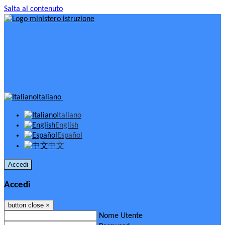
Salta al contenuto
Italiano
Italiano
English
Español
中文
Accedi
Accedi
button close
×
Nome Utente