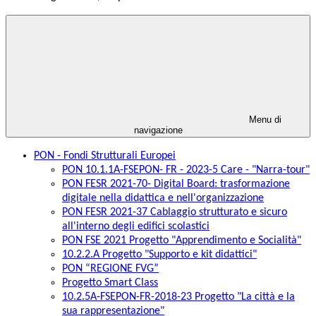
Menu di
navigazione
PON - Fondi Strutturali Europei
PON 10.1.1A-FSEPON- FR - 2023-5 Care - "Narra-tour"
PON FESR 2021-70- Digital Board: trasformazione
digitale nella didattica e nell'organizzazione
PON FESR 2021-37 Cablaggio strutturato e sicuro
all'interno degli edifici scolastici
PON FSE 2021 Progetto "Apprendimento e Socialità"
10.2.2.A Progetto "Supporto e kit didattici"
PON “REGIONE FVG”
Progetto Smart Class
10.2.5A-FSEPON-FR-2018-23 Progetto "La città e la
sua rappresentazione"