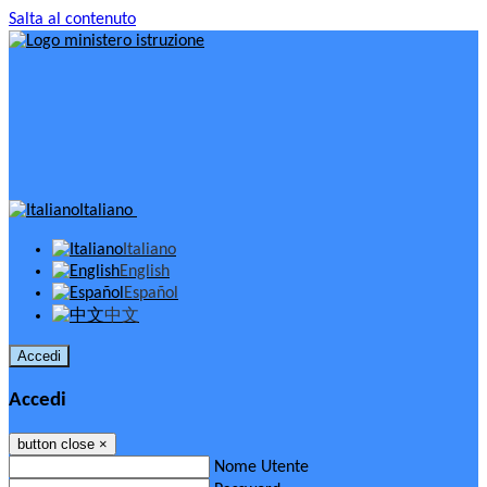
Salta al contenuto
Italiano
Italiano
English
Español
中文
Accedi
Accedi
button close
×
Nome Utente