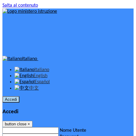
Salta al contenuto
Italiano
Italiano
English
Español
中文
Accedi
Accedi
button close
×
Nome Utente