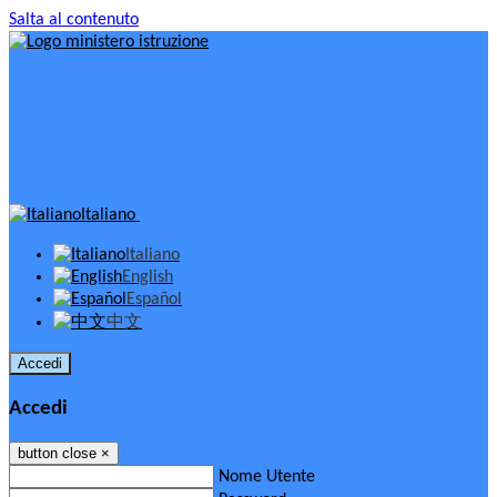
Salta al contenuto
Italiano
Italiano
English
Español
中文
Accedi
Accedi
button close
×
Nome Utente