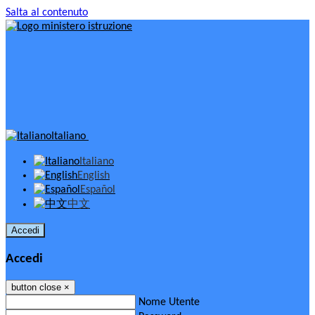
Salta al contenuto
Italiano
Italiano
English
Español
中文
Accedi
Accedi
button close
×
Nome Utente