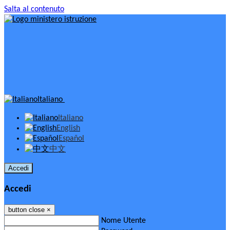
Salta al contenuto
Italiano
Italiano
English
Español
中文
Accedi
Accedi
button close
×
Nome Utente