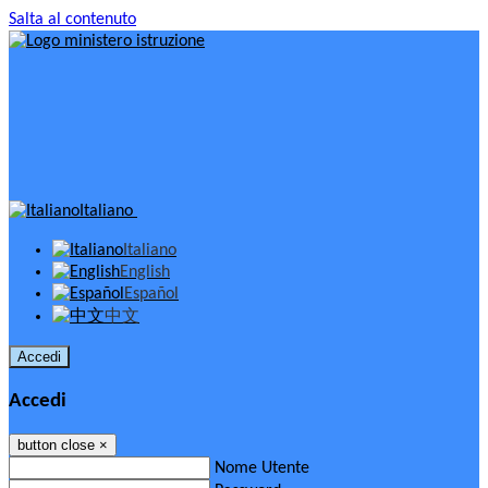
Salta al contenuto
Italiano
Italiano
English
Español
中文
Accedi
Accedi
button close
×
Nome Utente