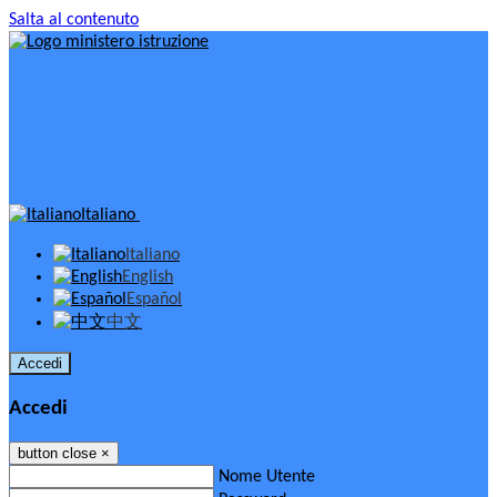
Salta al contenuto
Italiano
Italiano
English
Español
中文
Accedi
Accedi
button close
×
Nome Utente