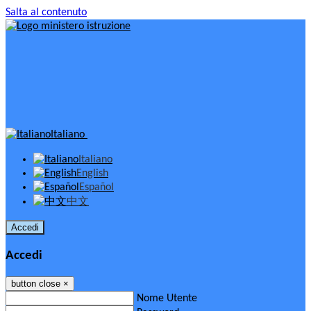
Salta al contenuto
Italiano
Italiano
English
Español
中文
Accedi
Accedi
button close
×
Nome Utente