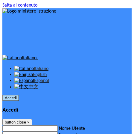
Salta al contenuto
Italiano
Italiano
English
Español
中文
Accedi
Accedi
button close
×
Nome Utente