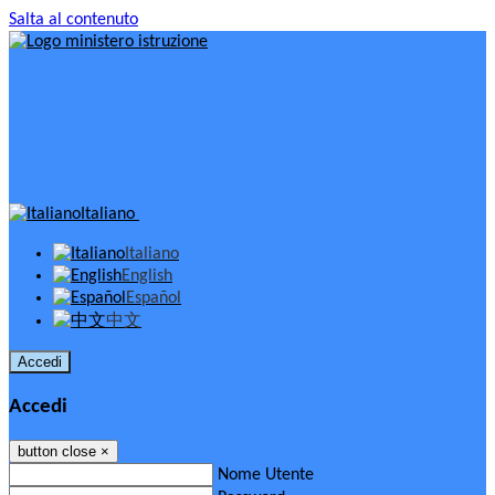
Salta al contenuto
Italiano
Italiano
English
Español
中文
Accedi
Accedi
button close
×
Nome Utente