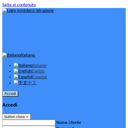
Salta al contenuto
Italiano
Italiano
English
Español
中文
Accedi
Accedi
button close
×
Nome Utente