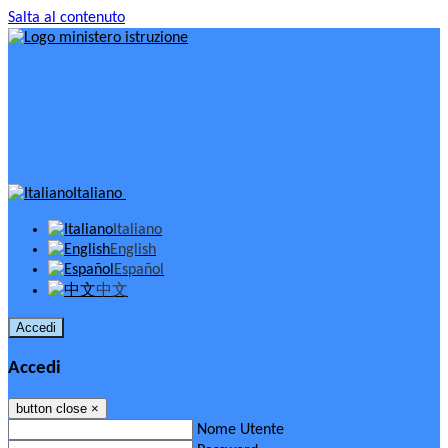
Salta al contenuto
Italiano
Italiano
English
Español
中文
Accedi
Accedi
button close
×
Nome Utente