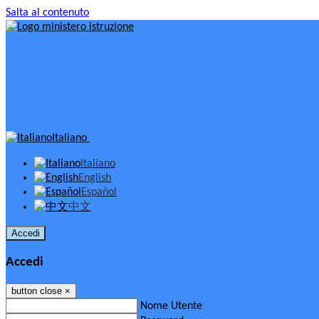
Salta al contenuto
Italiano
Italiano
English
Español
中文
Accedi
Accedi
button close
×
Nome Utente