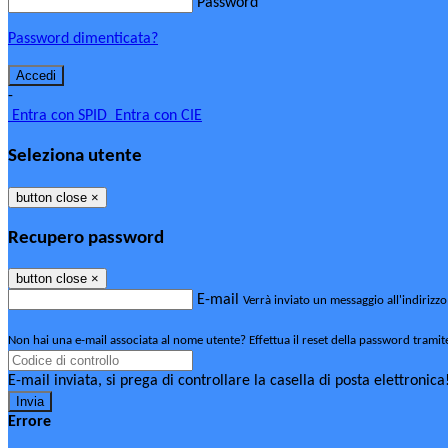
Password
Password dimenticata?
-
Entra con SPID
Entra con CIE
Seleziona utente
button close
×
Recupero password
button close
×
E-mail
Verrà inviato un messaggio all'indirizzo
Non hai una e-mail associata al nome utente? Effettua il reset della password tramit
E-mail inviata, si prega di controllare la casella di posta elettronica
Errore