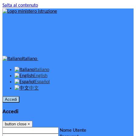
Salta al contenuto
Italiano
Italiano
English
Español
中文
Accedi
Accedi
button close
×
Nome Utente