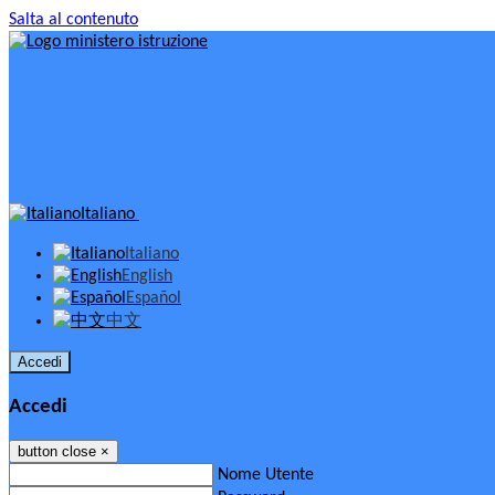
Salta al contenuto
Italiano
Italiano
English
Español
中文
Accedi
Accedi
button close
×
Nome Utente