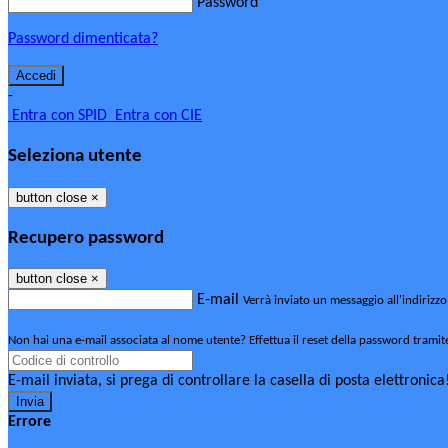
Password
Password dimenticata?
-
Entra con SPID
Entra con CIE
Seleziona utente
button close
×
Recupero password
button close
×
E-mail
Verrà inviato un messaggio all'indirizzo
Non hai una e-mail associata al nome utente? Effettua il reset della password tramit
E-mail inviata, si prega di controllare la casella di posta elettronica
Errore