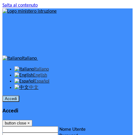
Salta al contenuto
Italiano
Italiano
English
Español
中文
Accedi
Accedi
button close
×
Nome Utente