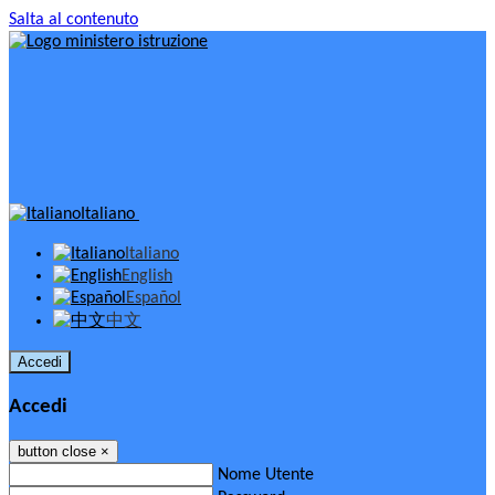
Salta al contenuto
Italiano
Italiano
English
Español
中文
Accedi
Accedi
button close
×
Nome Utente