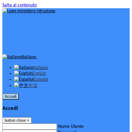
Salta al contenuto
Italiano
Italiano
English
Español
中文
Accedi
Accedi
button close
×
Nome Utente