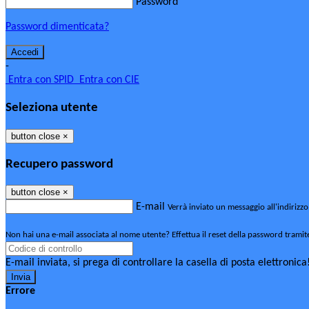
Password
Password dimenticata?
-
Entra con SPID
Entra con CIE
Seleziona utente
button close
×
Recupero password
button close
×
E-mail
Verrà inviato un messaggio all'indirizzo
Non hai una e-mail associata al nome utente? Effettua il reset della password tramit
E-mail inviata, si prega di controllare la casella di posta elettronica
Errore