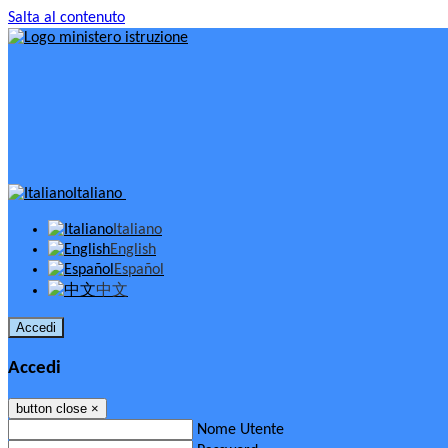
Salta al contenuto
Italiano
Italiano
English
Español
中文
Accedi
Accedi
button close
×
Nome Utente