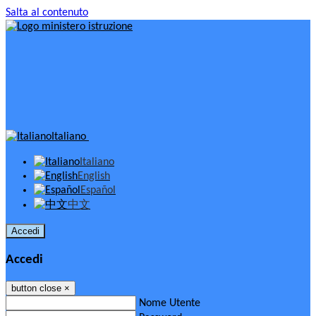
Salta al contenuto
Italiano
Italiano
English
Español
中文
Accedi
Accedi
button close
×
Nome Utente