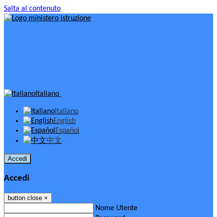
Salta al contenuto
Italiano
Italiano
English
Español
中文
Accedi
Accedi
button close
×
Nome Utente