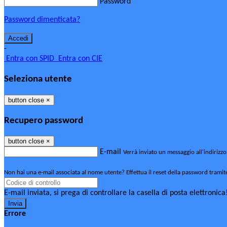
Password
Password dimenticata?
-
Entra con SPID
Entra con CIE
Seleziona utente
button close
×
Recupero password
button close
×
E-mail
Verrà inviato un messaggio all'indirizzo
Non hai una e-mail associata al nome utente? Effettua il reset della password tramit
E-mail inviata, si prega di controllare la casella di posta elettronica
Errore