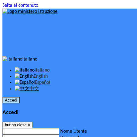
Salta al contenuto
Italiano
Italiano
English
Español
中文
Accedi
Accedi
button close
×
Nome Utente